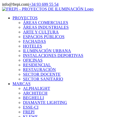
Saltar
info@frepi.com
|
+34 93 699 55 54
al
Instagram
Facebook
LinkedIn
YouTube
contenido
PROYECTOS
ÁREAS COMERCIALES
ÁREAS INDUSTRIALES
ARTE Y CULTURA
ESPACIOS PÚBLICOS
FACHADAS
HOTELES
ILUMINACIÓN URBANA
INSTALACIONES DEPORTIVAS
OFICINAS
RESIDENCIAL
RESTAURACIÓN
SECTOR DOCENTE
SECTOR SANITARIO
MARCAS
ALPHALIGHT
ARCHITECH
BEGHELLI
DIAMANTE LIGHTING
ESSE-CI
FREPI
KLEWE