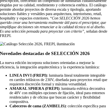
prescripción, ofreciendo un compendio de luminarias cuidadosamente
elegidas por su calidad, rendimiento y coherencia estética. El catálogo
permite abordar proyectos de diversa escala y tipología, aportando
soluciones fiables y versátiles para arquitectura, interiorismo, retail,
hospitality y espacios exteriores. “
Con SELECCIÓN 2026 hemos
querido crear una herramienta realmente útil para el prescriptor, que
simplifique decisiones sin renunciar a la calidad técnica ni al diseño.
Es una selección pensada para proyectar con criterio”,
señalan desde
FREPI.
Novedades destacadas de SELECCIÓN 2026
La nueva edición incorpora soluciones orientadas a mejorar la
eficiencia, la integración arquitectónica y la experiencia lumínica:
LINEA INVI (FREPI)
: luminaria lineal totalmente integrable
en carriles trifásicos de 230V, diseñada para proyectos retail que
requieren discreción formal y máxima versatilidad.
AMARAL SPHERA (FREPI)
: luminaria esférica decorativa
de 48V con múltiples opciones de fijación, ideal para entornos
residenciales y de oficina que buscan carácter y flexibilidad
compositiva.
Cabeceros de cama (ZAMBELIS)
: colección específica para