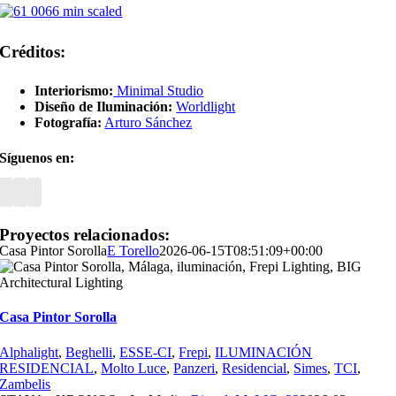
Créditos:
Interiorismo:
Minimal Studio
Diseño de Iluminación:
Worldlight
Fotografía:
Arturo Sánchez
Síguenos en:
Proyectos relacionados:
Casa Pintor Sorolla
E Torello
2026-06-15T08:51:09+00:00
Casa Pintor Sorolla
Alphalight
,
Beghelli
,
ESSE-CI
,
Frepi
,
ILUMINACIÓN
RESIDENCIAL
,
Molto Luce
,
Panzeri
,
Residencial
,
Simes
,
TCI
,
Zambelis