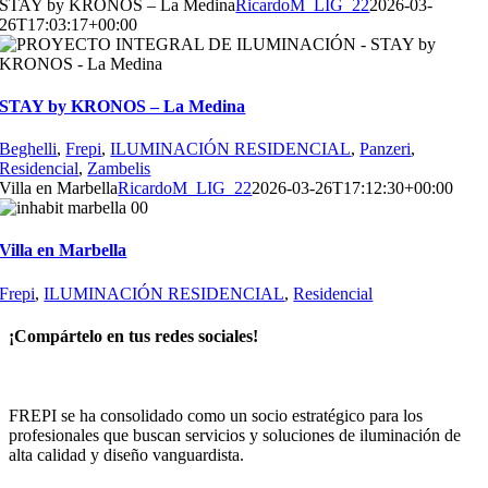
STAY by KRONOS – La Medina
RicardoM_LIG_22
2026-03-
26T17:03:17+00:00
STAY by KRONOS – La Medina
Beghelli
,
Frepi
,
ILUMINACIÓN RESIDENCIAL
,
Panzeri
,
Residencial
,
Zambelis
Villa en Marbella
RicardoM_LIG_22
2026-03-26T17:12:30+00:00
Villa en Marbella
Frepi
,
ILUMINACIÓN RESIDENCIAL
,
Residencial
¡Compártelo en tus redes sociales!
Facebook
X
LinkedIn
WhatsApp
Pinterest
Correo
electrónico
FREPI se ha consolidado como un socio estratégico para los
profesionales que buscan servicios y soluciones de iluminación de
alta calidad y diseño vanguardista.