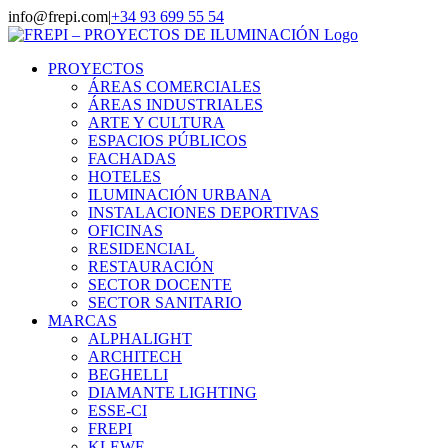
Saltar
info@frepi.com
|
+34 93 699 55 54
al
Instagram
Facebook
LinkedIn
YouTube
contenido
PROYECTOS
ÁREAS COMERCIALES
ÁREAS INDUSTRIALES
ARTE Y CULTURA
ESPACIOS PÚBLICOS
FACHADAS
HOTELES
ILUMINACIÓN URBANA
INSTALACIONES DEPORTIVAS
OFICINAS
RESIDENCIAL
RESTAURACIÓN
SECTOR DOCENTE
SECTOR SANITARIO
MARCAS
ALPHALIGHT
ARCHITECH
BEGHELLI
DIAMANTE LIGHTING
ESSE-CI
FREPI
KLEWE