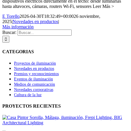
dispositivos eléctricos directamente en el techo: desde luminarias
hasta altavoces, cámaras, routers Wi-Fi, sensores Leer Más >
E Torello
2026-04-30T18:32:49+00:00
26 noviembre,
2025
|
Novedades en productos
|
Más información
Buscar:
CATEGORIAS
Proyectos de iluminación
Novedades en productos
Premios y reconocimientos
Eventos de iluminación
Medios de comunicación
Novedades corporativas
Cultura de la luz
PROYECTOS RECIENTES